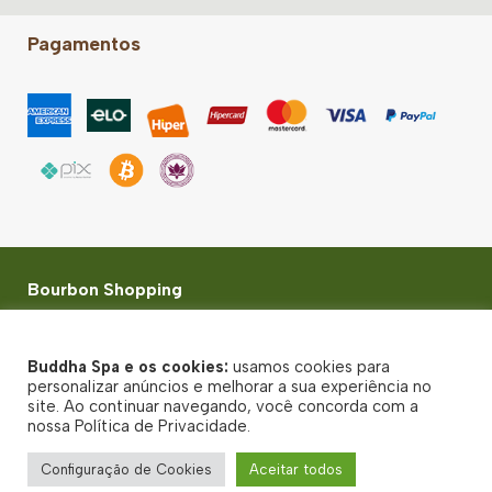
Pagamentos
Bourbon Shopping
Rua Palestra Itália, 500 - 3º Piso, Loja 243/4 - Perdizes
- São Paulo-SP - CEP 05005-030
Buddha Spa e os cookies:
usamos cookies para
© Buddha Spa 2026 - Todos direitos reservados
personalizar anúncios e melhorar a sua experiência no
site. Ao continuar navegando, você concorda com a
Política de Privacidade
nossa Política de Privacidade.
Termos de uso
Configuração de Cookies
Aceitar todos