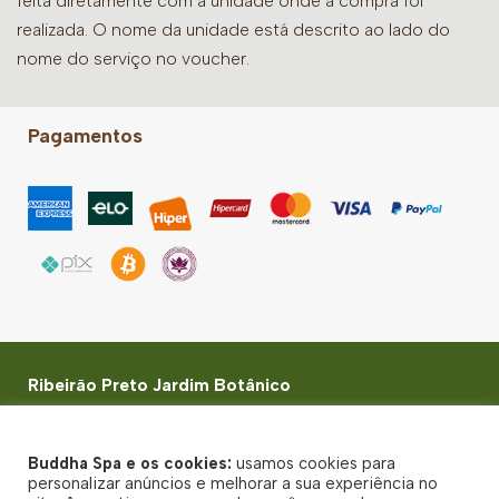
feita diretamente com a unidade onde a compra foi
realizada. O nome da unidade está descrito ao lado do
nome do serviço no voucher.
Pagamentos
Ribeirão Preto Jardim Botânico
Rua Paschoal Bardaro, 1730 - Jardim Botânico -
Ribeirão Preto, SP
Buddha Spa e os cookies:
usamos cookies para
© Buddha Spa 2026 - Todos direitos reservados
personalizar anúncios e melhorar a sua experiência no