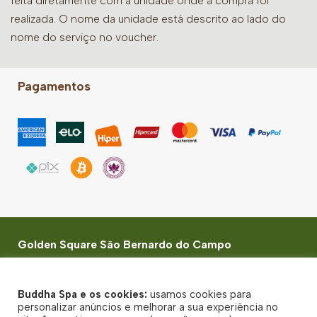
feita diretamente com a unidade onde a compra foi
realizada. O nome da unidade está descrito ao lado do
nome do serviço no voucher.
Pagamentos
Golden Square São Bernardo do Campo
Av. Kennedy, 700 - LOJA 228 - Jardim do Mar - São
Bernardo do Campo - SP - CEP: 09726-253
Buddha Spa e os cookies:
usamos cookies para
© Buddha Spa 2026 - Todos direitos reservados
personalizar anúncios e melhorar a sua experiência no