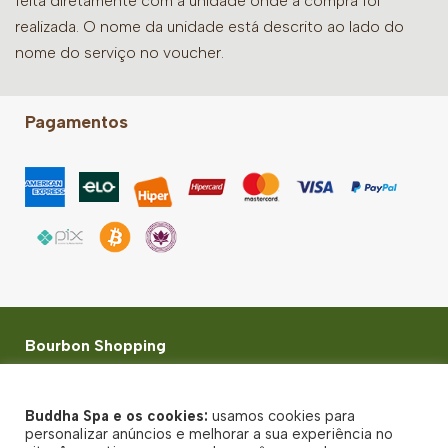
feita diretamente com a unidade onde a compra foi
realizada. O nome da unidade está descrito ao lado do
nome do serviço no voucher.
Pagamentos
Bourbon Shopping
Rua Palestra Itália, 500 - 3º Piso, Loja 243/4 - Perdizes
- São Paulo-SP - CEP 05005-030
Buddha Spa e os cookies:
usamos cookies para
© Buddha Spa 2026 - Todos direitos reservados
personalizar anúncios e melhorar a sua experiência no