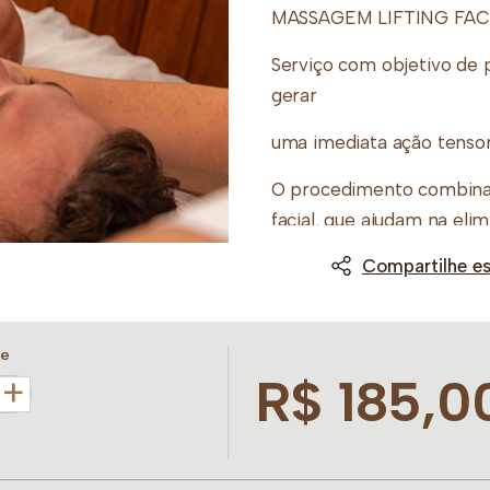
MASSAGEM LIFTING FAC
Serviço com objetivo de 
gerar
uma imediata ação tensor
O procedimento combina
facial, que ajudam na eli
geral da pele.
Compartilhe es
30 ou 50 minutos
de
R$ 185,0
+