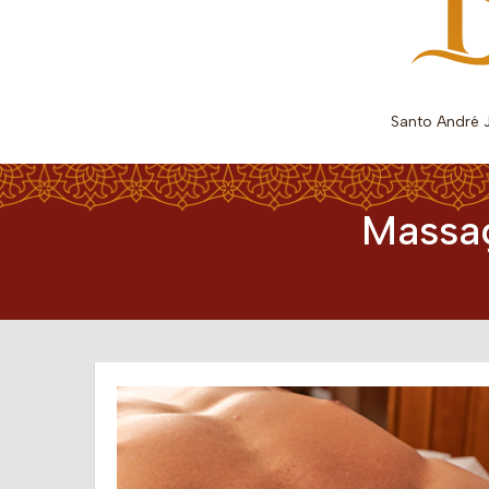
Santo André J
Massag