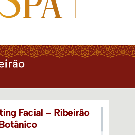
eirão
ing Facial – Ribeirão
Botânico