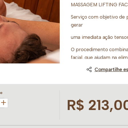
MASSAGEM LIFTING FAC
Serviço com objetivo de 
gerar
uma imediata ação tensor
O procedimento combina
facial, que ajudam na eli
geral da pele.
Compartilhe es
30 ou 50 minutos
de
R$ 213,0
+