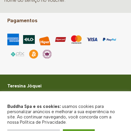
nome do serviço no voucher.
Pagamentos
Teresina Jóquei
Rua Aviador Irapuan Rocha, 1115 - Teresina - Piauí - CEP:
64049-518
Buddha Spa e os cookies:
usamos cookies para
© Buddha Spa 2026 - Todos direitos reservados
personalizar anúncios e melhorar a sua experiência no
site. Ao continuar navegando, você concorda com a
Política de Privacidade
nossa Política de Privacidade.
Termos de uso