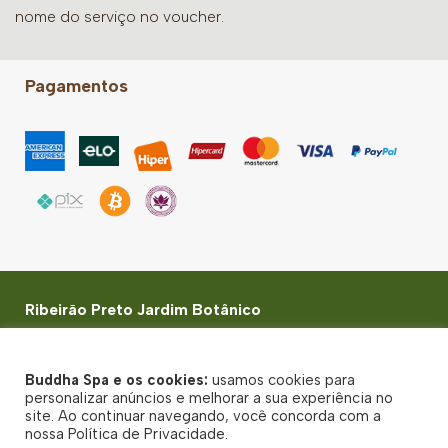
nome do serviço no voucher.
Pagamentos
Ribeirão Preto Jardim Botânico
Rua Paschoal Bardaro, 1730 - Jardim Botânico -
Ribeirão Preto, SP
Buddha Spa e os cookies:
usamos cookies para
© Buddha Spa 2026 - Todos direitos reservados
personalizar anúncios e melhorar a sua experiência no
site. Ao continuar navegando, você concorda com a
Política de Privacidade
nossa Política de Privacidade.