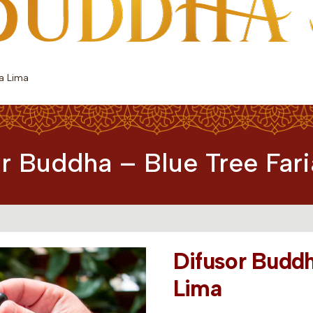
ia Lima
r Buddha – Blue Tree Far
Difusor Buddh
Lima