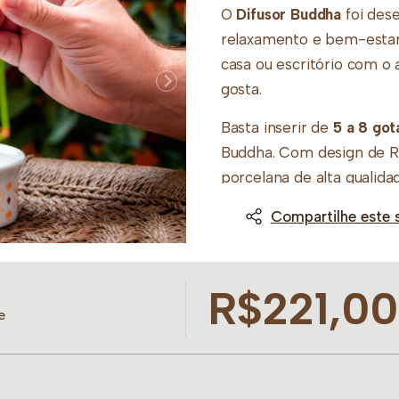
O
Difusor Buddha
foi des
relaxamento e bem-estar 
casa ou escritório com o
gosta.
Basta inserir de
5 a 8 got
Buddha. Com design de R
porcelana de alta qualida
concede ao ambiente um t
Compartilhe este 
Tamanho:
17 cm x 12 cm
R$221,00
e