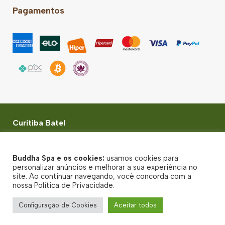
Pagamentos
Curitiba Batel
Rua Gonçalves Dias, 107 - Batel - Curitiba - PR - CEP:
80240-340
Buddha Spa e os cookies:
usamos cookies para
© Buddha Spa 2026 - Todos direitos reservados
personalizar anúncios e melhorar a sua experiência no
site. Ao continuar navegando, você concorda com a
Política de Privacidade
nossa Política de Privacidade.
Termos de uso
Configuração de Cookies
Aceitar todos