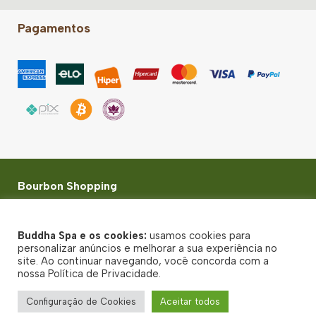
Pagamentos
Bourbon Shopping
Rua Palestra Itália, 500 - 3º Piso, Loja 243/4 - Perdizes
- São Paulo-SP - CEP 05005-030
Buddha Spa e os cookies:
usamos cookies para
© Buddha Spa 2026 - Todos direitos reservados
personalizar anúncios e melhorar a sua experiência no
site. Ao continuar navegando, você concorda com a
Política de Privacidade
nossa Política de Privacidade.
Termos de uso
Configuração de Cookies
Aceitar todos