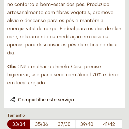
no conforto e bem-estar dos pés. Produzido
artesanalmente com fibras vegetais, promove
alívio e descanso para os pés e mantém a
energia vital do corpo. É ideal para os dias de skin
care, relaxamento ou meditação em casa ou
apenas para descansar os pés da rotina do dia a
dia.
Obs.:
Não molhar o chinelo. Caso precise
higienizar, use pano seco com álcool 70% e deixe
em local arejado.
Compartilhe este serviço
Tamanho
33/34
35/36
37/38
39/40
41/42
4