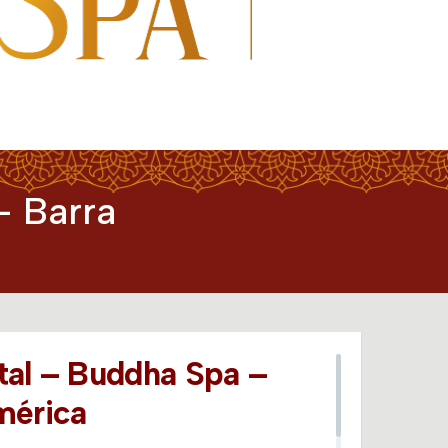
– Barra
tal – Buddha Spa –
mérica