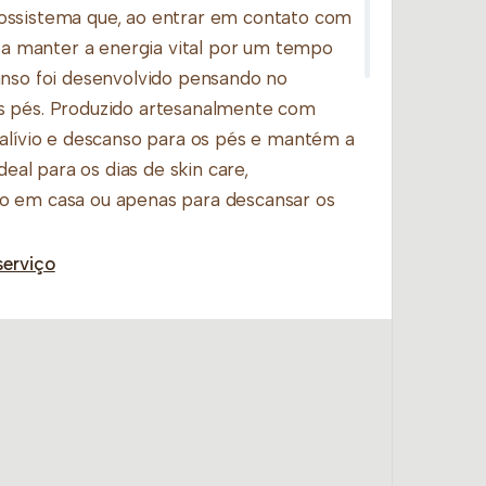
ossistema que, ao entrar em contato com
e a manter a energia vital por um tempo
anso foi desenvolvido pensando no
s pés. Produzido artesanalmente com
 alívio e descanso para os pés e mantém a
deal para os dias de skin care,
o em casa ou apenas para descansar os
serviço
. Caso precise higienizar, use pano seco
 local arejado.