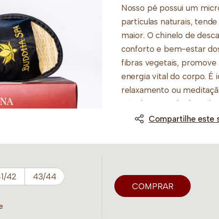
Nosso pé possui um micr
partículas naturais, tend
maior. O chinelo de desc
conforto e bem-estar do
fibras vegetais, promove
energia vital do corpo. É i
relaxamento ou meditaçã
pés da rotina do dia a dia.
Compartilhe este 
Obs.:
Não molhar o chinelo
com álcool 70% e deixe em
1/42
43/44
COMPRAR
e