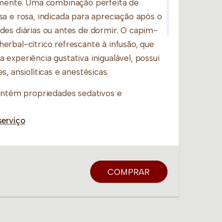
 mente. Uma combinação perfeita de
a e rosa, indicada para apreciação após o
des diárias ou antes de dormir. O capim-
rbal-cítrico refrescante à infusão, que
experiência gustativa inigualável, possui
, ansiolíticas e anestésicas.
ontém propriedades sedativos e
m para um relaxamento sem igual, a
serviço
essenciais ajudam a diminuir os níveis de
O blend auxilia na insônia, cansaço mental,
 relaxamento profundo, e ainda
tiespasmodicas para o alívio de cólicas e
COMPRAR
preparo: usar 1 colher de sobremesa (2
de água quente (1 xícara). Deixe em
rir cor e sabor, cerca de 3 a 5 minutos. Se
.