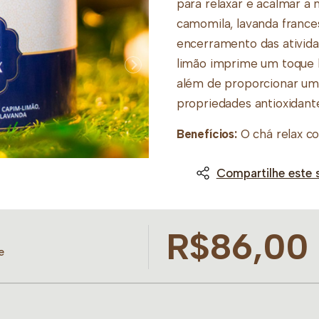
para relaxar e acalmar a
camomila, lavanda frances
encerramento das ativida
limão imprime um toque he
além de proporcionar uma 
propriedades antioxidantes
Benefícios:
O chá relax c
calmantes que contribue
Compartilhe este 
experiência com os óleos 
stress e agitação mental. 
proporcionando então um
R$86,00
apresenta propriedades an
e
espasmos leves. Modo de 
pegadores), para 200 ml 
infusão até a bebida adqui
preferir pode ser adoçado