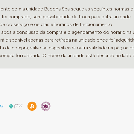
amente com a unidade Buddha Spa segue as seguintes normas de 
Ingredientes:
Camomila (Mat
 foi comprado, sem possibilidade de troca para outra unidade.
Capim-limão (Cymbopogon
ade do serviço e os dias e horários de funcionamento.
(Jasminum Officinalle L.)
dia após a conclusão da compra e o agendamento do horário na 
flores, Lavanda (Lavandula 
ará disponível apenas para retirada na unidade onde foi adquiri
essenciais de lavanda e li
ata da compra, salvo se especificada outra validade na página 
compra foi realizada. O nome da unidade está descrito ao lado
Volume: 35g = 20 xícaras
Modo de preparo:
usar 1 
quente (1 xícara). Deixe e
sabor, cerca de 3 a 5 min
Contraindicação:
Não há c