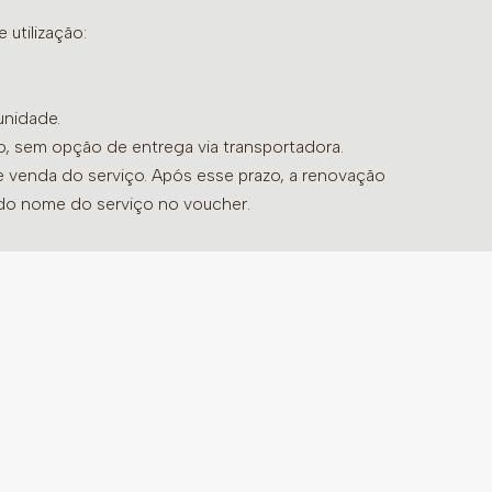
utilização:
ricaria recutita L.) – capítulos florais,
 citratua Staf.) – folhas, Jasmim
 – flores, Rosa Mosqueta (Rosa Canina L.) –
unidade.
angustifólia Mill.) – flores, e óleos
do, sem opção de entrega via transportadora.
mão siciliano. Não contém glúten.
de venda do serviço. Após esse prazo, a renovação
 do nome do serviço no voucher.
colher de sobremesa para 200 ml de água
m infusão até a bebida adquirir cor e
utos. Se preferir, pode ser adoçado.
ontraindicação.