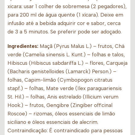
xicara: usar 1 colher de sobremesa (2 pegadores),
para 200 ml de água quente (1 xícara). Deixe em
infusão até a bebida adquirir cor e sabor, cerca
de 3 a 5 minutos. Se preferir pode ser adoçado.
Ingredientes:
Maçã (Pyrus Malus L.) – frutos, Chá
verde (Camelia sinensis L. Kunt.) – folhas e talos,
Hibiscus (Hibiscus sabdariffa L.) – flores, Carqueja
(Bacharis genistelloides (Lamarck) Person.) –
folhas, Capim-limão (Cymbopogon citratus
stapf.) – folhas, Mate verde (Ilex paraguariensis
St. Hil.) – folhas, Anis estrelado (Illicium verum
Hook.) – frutos, Gengibre (Zingiber officinal
Roscoe) – rizomas, óleos essenciais de limão
siciliano e óleos essenciais de alecrim.
Contraindicação: É contraindicado para pessoas