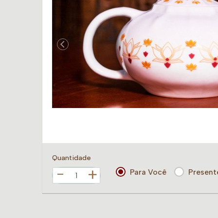
Quantidade
+
Para Você
Present