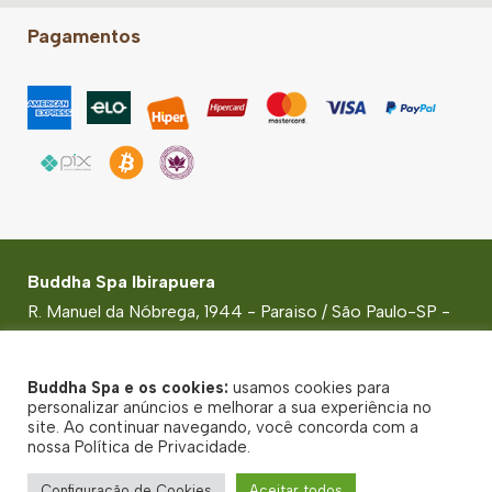
Pagamentos
Buddha Spa Ibirapuera
R. Manuel da Nóbrega, 1944 - Paraiso / São Paulo-SP -
CEP: 04001-006
© Buddha Spa 2026 - CNPJ: 24.740.810/0001-42 -
Buddha Spa e os cookies:
usamos cookies para
Todos direitos reservados
personalizar anúncios e melhorar a sua experiência no
site. Ao continuar navegando, você concorda com a
Política de Privacidade
nossa Política de Privacidade.
Termos de uso
Configuração de Cookies
Aceitar todos