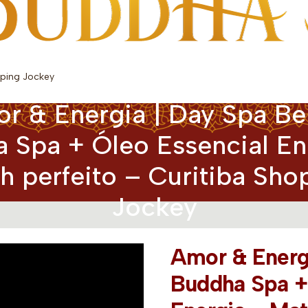
pping Jockey
r & Energia | Day Spa Be
 Spa + Óleo Essencial En
h perfeito – Curitiba Sho
Jockey
Amor & Energi
Buddha Spa +