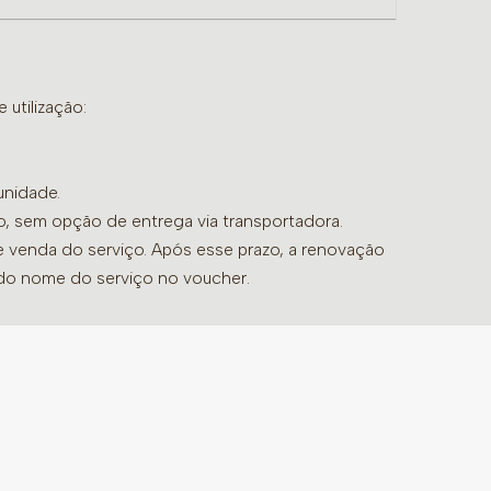
ado ao seu corpo e à sua pele, com o
bem-estar Buddha Spa.
utilização:
olha 50’
unidade.
do, sem opção de entrega via transportadora.
de venda do serviço. Após esse prazo, a renovação
 do nome do serviço no voucher.
e a Refeição serão substituídos por
as unidades que não disponibilizarem os
gar a banheira de hidromassagem, informe
so o banho será realizado sem as pétalas