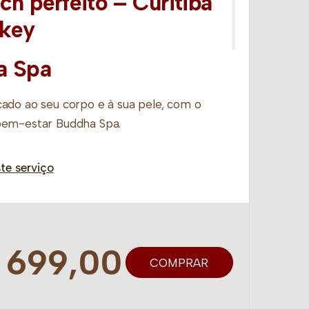
ch perfeito – Curitiba
ckey
a Spa
ado ao seu corpo e à sua pele, com o
bem-estar Buddha Spa.
te serviço
olha 50’
e a Refeição serão substituídos por
 699,00
as unidades que não disponibilizarem os
COMPRAR
gar a banheira de hidromassagem, informe
so o banho será realizado sem as pétalas