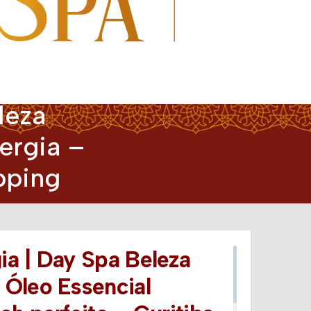
leza
ergia –
pping
a | Day Spa Beleza
 Óleo Essencial