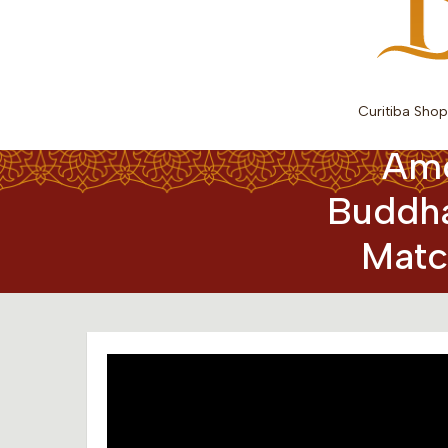
Curitiba Sho
Amo
Buddha
Matc