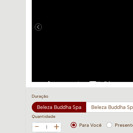
Duração
Beleza Buddha Spa
Beleza Buddha S
Quantidade
+
Para Você
Present