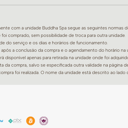
de rosa.
Day spa totalmente dedic
toque de excelência em 
amente com a unidade Buddha Spa segue as seguintes normas de 
 foi comprado, sem possibilidade de troca para outra unidade.
– Banho de Imersão 30’
ade do serviço e os dias e horários de funcionamento.
– Estética Corporal à Esc
dia após a conclusão da compra e o agendamento do horário na 
– Drenagem Facial 50’
ará disponível apenas para retirada na unidade onde foi adquiri
– Refeição
ata da compra, salvo se especificada outra validade na página 
compra foi realizada. O nome da unidade está descrito ao lado
Obs: O Banho de Imersão 
terapias de 30 minutos n
serviços. Caso prefira li
a recepção, pois neste ca
de rosa.