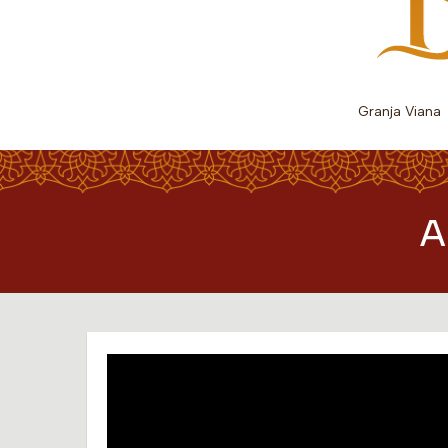
Granja Viana
A