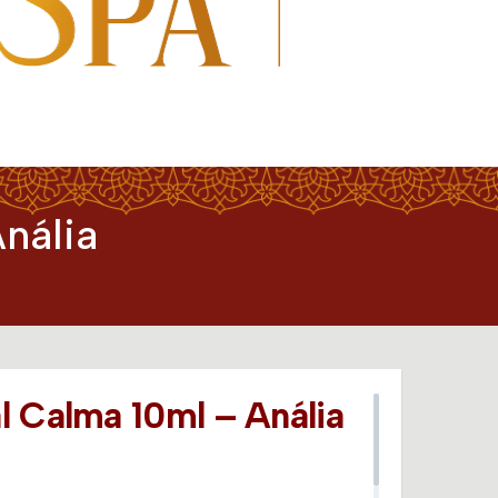
nália
l Calma 10ml – Anália