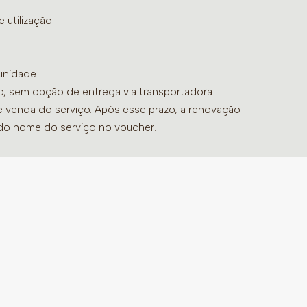
evigorante emocional.
 Protege contra energias externas, ancorando
utilização:
e facilitando as fases de transição.
unidade.
ensão emocional, excesso de estímulos
do, sem opção de entrega via transportadora.
ue há a necessidade de desacelerar.
de venda do serviço. Após esse prazo, a renovação
r diretamente na pele (permitido apenas
 do nome do serviço no voucher.
ngerir.