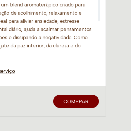
 um blend aromaterápico criado para
ação de acolhimento, relaxamento e
eal para aliviar ansiedade, estresse
al diário, ajuda a acalmar pensamentos
sões e dissipando a negatividade. Como
ate da paz interior, da clareza e do
serviço
Doce: Promovem relaxamento profundo, resgatam a
o estresse.
 sedativas e relaxantes que harmonizam as emoções.
efresca a mente, traz oxigenação emocional e
COMPRAR
excessivos.
a e acalma a impulsividade, ajudando a
difíceis.
o humor e