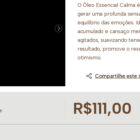
O Óleo Essencial Calma é
gerar uma profunda sens
equilíbrio das emoções. Id
acumulado e cansaço ment
agitados, suavizando ten
resultado, promove o resg
otimismo.
Composição:
Compartilhe este 
Mandarina e Laranja 
leveza e agem contra 
Lavanda: Propriedades
R$111,00
Eucalipto Globulus: R
e
dissipa pensamentos 
Funcho Doce: Harmoniz
processar sentimentos 
Bergamota: Equilibra 