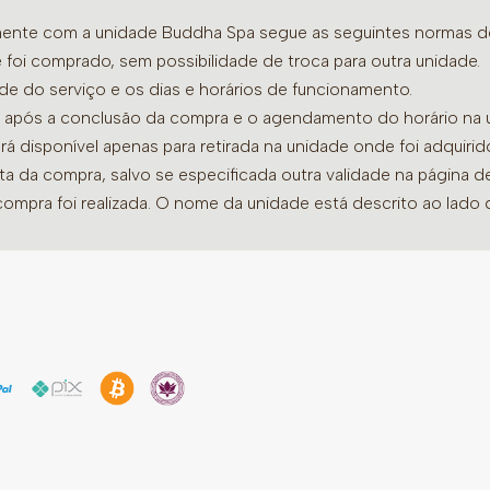
age como calmante e r
Floral de Bach Walnut:
amente com a unidade Buddha Spa segue as seguintes normas de 
o equilíbrio emocional 
 foi comprado, sem possibilidade de troca para outra unidade.
Indicação de Uso
ade do serviço e os dias e horários de funcionamento.
dia após a conclusão da compra e o agendamento do horário na 
Ideal para situações de t
ará disponível apenas para retirada na unidade onde foi adquiri
mentais e momentos em q
ata da compra, salvo se especificada outra validade na página 
*Uso externo. Não aplica
compra foi realizada. O nome da unidade está descrito ao lado
na palma das mãos). Não i