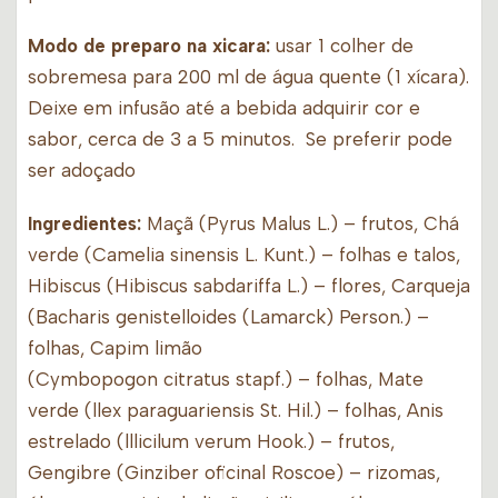
Modo de preparo na xicara:
usar 1 colher de
sobremesa para 200 ml de água quente (1 xícara).
Deixe em infusão até a bebida adquirir cor e
sabor, cerca de 3 a 5 minutos. Se preferir pode
ser adoçado
Ingredientes:
Maçã (Pyrus Malus L.) – frutos, Chá
verde (Camelia sinensis L. Kunt.) – folhas e talos,
Hibiscus (Hibiscus sabdariffa L.) – flores, Carqueja
(Bacharis genistelloides (Lamarck) Person.) –
folhas, Capim limão
(Cymbopogon citratus stapf.) – folhas, Mate
verde (llex paraguariensis St. Hil.) – folhas, Anis
estrelado (lllicilum verum Hook.) – frutos,
Gengibre (Ginziber oficinal Roscoe) – rizomas,