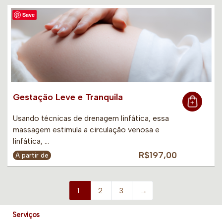
Save
Gestação Leve e Tranquila
Usando técnicas de drenagem linfática, essa
massagem estimula a circulação venosa e
linfática, …
R$197,00
A partir de
1
2
3
→
Serviços